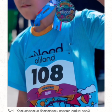
Бүгін Халықаралық балаларды қорғау күніне орай