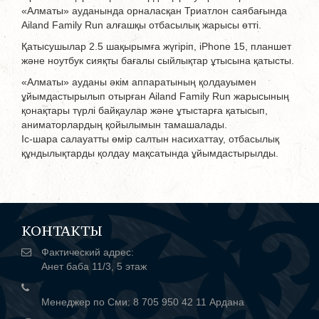
«Алматы» ауданында орналасқан Триатлон саябағында
Ailand Family Run алғашқы отбасылық жарысы өтті.
Қатысушылар 2.5 шақырымға жүгіріп, iPhone 15, планшет
және ноутбук сияқты бағалы сыйлықтар ұтысына қатысты.
«Алматы» ауданы әкім аппаратының қолдауымен
ұйымдастырылып отырған Ailand Family Run жарысының
қонақтары түрлі байқаулар және ұтыстарға қатысып,
аниматорлардың қойылымын тамашалады.
Іс-шара салауатты өмір салтын насихаттау, отбасылық
құндылықтарды қолдау мақсатында ұйымдастырылды.
КОНТАКТЫ
Фактический адрес:
Анет баба 11/3, 5 этаж
Менеджер по Сми: 8 705 950 42 11 Ардана