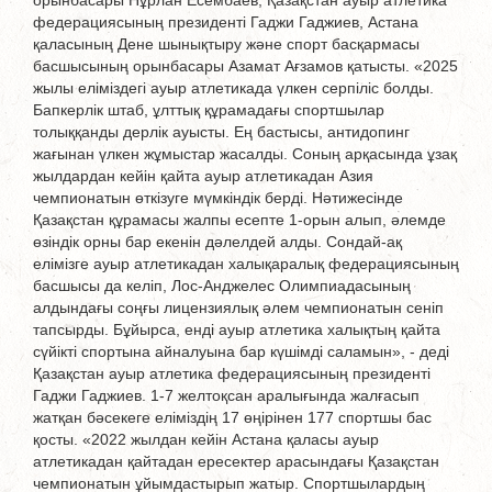
орынбасары Нұрлан Есембаев, Қазақстан ауыр атлетика
федерациясының президенті Гаджи Гаджиев, Астана
қаласының Дене шынықтыру және спорт басқармасы
басшысының орынбасары Азамат Ағзамов қатысты. «2025
жылы еліміздегі ауыр атлетикада үлкен серпіліс болды.
Бапкерлік штаб, ұлттық құрамадағы спортшылар
толыққанды дерлік ауысты. Ең бастысы, антидопинг
жағынан үлкен жұмыстар жасалды. Соның арқасында ұзақ
жылдардан кейін қайта ауыр атлетикадан Азия
чемпионатын өткізуге мүмкіндік берді. Нәтижесінде
Қазақстан құрамасы жалпы есепте 1-орын алып, әлемде
өзіндік орны бар екенін дәлелдей алды. Сондай-ақ
елімізге ауыр атлетикадан халықаралық федерациясының
басшысы да келіп, Лос-Анджелес Олимпиадасының
алдындағы соңғы лицензиялық әлем чемпионатын сеніп
тапсырды. Бұйырса, енді ауыр атлетика халықтың қайта
сүйікті спортына айналуына бар күшімді саламын», - деді
Қазақстан ауыр атлетика федерациясының президенті
Гаджи Гаджиев. 1-7 желтоқсан аралығында жалғасып
жатқан бәсекеге еліміздің 17 өңірінен 177 спортшы бас
қосты. «2022 жылдан кейін Астана қаласы ауыр
атлетикадан қайтадан ересектер арасындағы Қазақстан
чемпионатын ұйымдастырып жатыр. Спортшылардың