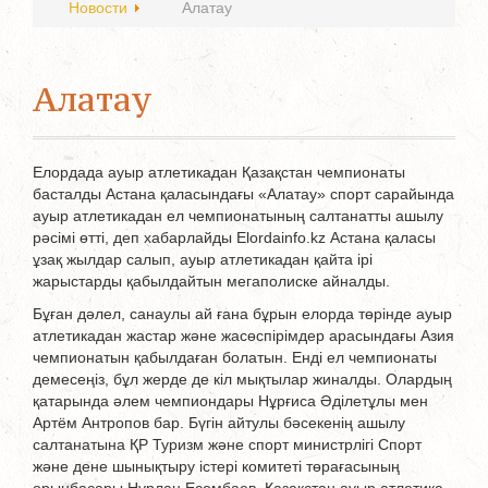
Новости
Алатау
Алатау
Елордада ауыр атлетикадан Қазақстан чемпионаты
басталды Астана қаласындағы «Алатау» спорт сарайында
ауыр атлетикадан ел чемпионатының салтанатты ашылу
рәсімі өтті, деп хабарлайды Elordainfo.kz Астана қаласы
ұзақ жылдар салып, ауыр атлетикадан қайта ірі
жарыстарды қабылдайтын мегаполиске айналды.
Бұған дәлел, санаулы ай ғана бұрын елорда төрінде ауыр
атлетикадан жастар және жасөспірімдер арасындағы Азия
чемпионатын қабылдаған болатын. Енді ел чемпионаты
демесеңіз, бұл жерде де кіл мықтылар жиналды. Олардың
қатарында әлем чемпиондары Нұрғиса Әділетұлы мен
Артём Антропов бар. Бүгін айтулы бәсекенің ашылу
салтанатына ҚР Туризм және спорт министрлігі Спорт
және дене шынықтыру істері комитеті төрағасының