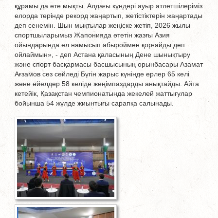
құрамы да өте мықты. Алдағы күндері ауыр атлетшілеріміз
елорда төрінде рекорд жаңартып, жетістіктерін жаңартады
деп сенемін. Шын мықтылар жеңіске жетіп, 2026 жылы
спортшыларымыз Жапонияда өтетін жазғы Азия
ойындарында ел намысып абыроймен қорғайды деп
ойлаймын», - деп Астана қаласының Дене шынықтыру
және спорт басқармасы басшысының орынбасары Азамат
Ағзамов сөз сөйледі Бүгін жарыс күнінде ерлер 65 келі
және әйелдер 58 келіде жеңімпаздарды анықтайды. Айта
кетейік, Қазақстан чемпионатында жекелей жаттығулар
бойынша 54 жүлде жиынтығы сарапқа салынады.