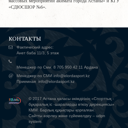
массовых мероприятий акимата города Астаны» и КГУ
«СДЮСШОР №6».
КОНТАКТЫ
Фактический адрес:
Анет баба 11/3, 5 этаж
Менеджер по Сми: 8 705 950 42 11 Ардана
@
Менеджер по СМИ info@elordasport.kz
Приемная info@elordasport.kz
© 2017 Астана қаласы әкімдігінің «Спорттық -
бұқаралық іс -шараларды өткізу дирекциясы»
КММ. Барлық құқықтары қорғалған.
Сайтты әзірлеу және сүйемелдеу –
udpn
system
.