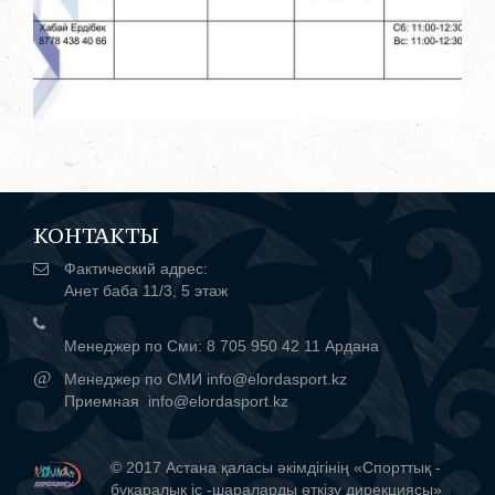
КОНТАКТЫ
Фактический адрес:
Анет баба 11/3, 5 этаж
Менеджер по Сми: 8 705 950 42 11 Ардана
@
Менеджер по СМИ info@elordasport.kz
Приемная info@elordasport.kz
© 2017 Астана қаласы әкімдігінің «Спорттық -
бұқаралық іс -шараларды өткізу дирекциясы»