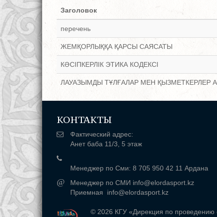
Заголовок
перечень
ЖЕМҚОРЛЫҚҚА ҚАРСЫ САЯСАТЫ
КӘСІПКЕРЛІК ЭТИКА КОДЕКСІ
ЛАУАЗЫМДЫ ТҰЛҒАЛАР МЕН ҚЫЗМЕТКЕРЛЕР 
КОНТАКТЫ
Фактический адрес:
Анет баба 11/3, 5 этаж
Менеджер по Сми: 8 705 950 42 11 Ардана
@
Менеджер по СМИ info@elordasport.kz
Приемная info@elordasport.kz
© 2026 КГУ «Дирекция по проведению 