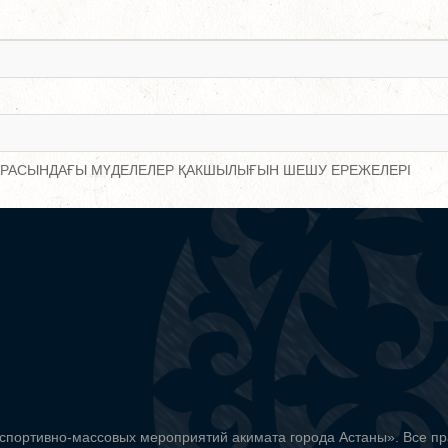
АРАСЫНДАҒЫ МҮДЕЛЕЛЕР ҚАКШЫЛЫҒЫН ШЕШУ ЕРЕЖЕЛЕРІ
спортивно-массовых мероприятий акимата города Астаны». Все п