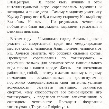
БЛИЦ-играм.
За право быть лучшим в этой
интеллектуальной игре соревновались мужчины и
женщины, а также дети. Самому младшему участнику
Каусар Серику всего 9, а самому старшему Каскырбаеву
Балтабаю, 70 лет.
По результатам чемпионата
победители
были награждены медалями, грамотами и
ценными призами.
- В этом году в Чемпионате города Астаны приняли
участие 25 спортсменов, среди них международные
мастера спорта, чемпионы Азии, призеры чемпионатов
РК. Хочется отметить, что собрался сильный состав.
Прошедшие соревнования по то
ғ
ызк
ұ
мала
қ –
серьезный тольчок для развития этого национального
вида спорта в нашем городе. Жизнь – это постоянная
работа над собой, поэтому я желаю нашему молодому
поколению не останавливаться на достигнутом и
постоянно совершенствовать свои интеллектуальные
возможности, развивать интуицию, заниматься
спортом, чему способствуют все разновидности игр
т
о
ғ
ызк
ұ
мала
қ, - поделился своими впечатлениями о
ежегодном чемпионате Президент Федерации
т
о
ғ
ызк
ұ
мала
қ Тлеуғали Әмірбекұлы.