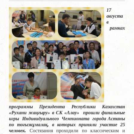
17
августа
в
рамках
программы Президента Республики Казахстан
«Рухани жаңғыру
» в СК «Алау» прошли финальные
игры Индивидуального Чемпионата города Астаны
по то
ғ
ызк
ұ
мала
қ, в которых приняли участие 25
человек.
Состязания проходили по классическим и