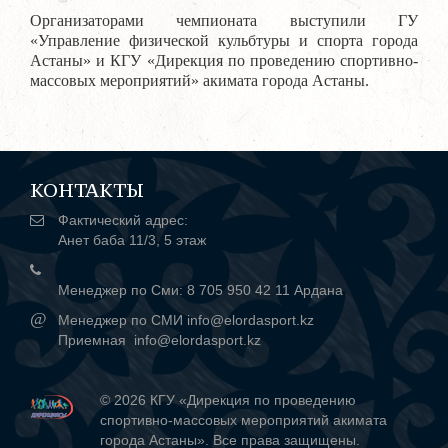
Организаторами чемпионата выступили ГУ
«Управление физической кульбтуры и спорта города
Астаны» и КГУ «Дирекция по проведению спортивно-
массовых мероприятий» акимата города Астаны.
КОНТАКТЫ
Фактический адрес:
Анет баба 11/3, 5 этаж
Менеджер по Сми: 8 705 950 42 11 Ардана
@
Менеджер по СМИ info@elordasport.kz
Приемная info@elordasport.kz
© 2026 КГУ «Дирекция по проведению
спортивно-массовых мероприятий акимата
города Астаны». Все права защищены.