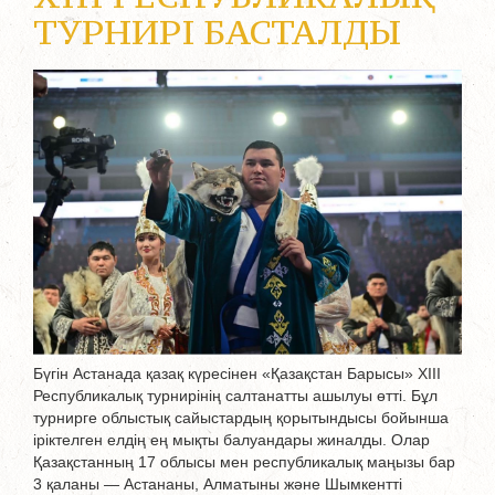
ТУРНИРІ БАСТАЛДЫ
Бүгін Астанада қазақ күресінен «Қазақстан Барысы» XIII
Республикалық турнирінің салтанатты ашылуы өтті. Бұл
турнирге облыстық сайыстардың қорытындысы бойынша
іріктелген елдің ең мықты балуандары жиналды. Олар
Қазақстанның 17 облысы мен республикалық маңызы бар
3 қаланы — Астананы, Алматыны және Шымкентті