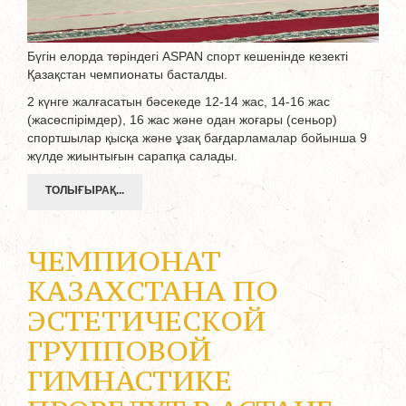
Бүгін елорда төріндегі ASPAN спорт кешенінде кезекті
Қазақстан чемпионаты басталды.
2 күнге жалғасатын бәсекеде 12-14 жас, 14-16 жас
(жасөспірімдер), 16 жас және одан жоғары (сеньор)
спортшылар қысқа және ұзақ бағдарламалар бойынша 9
жүлде жиынтығын сарапқа салады.
ТОЛЫҒЫРАҚ...
ЧЕМПИОНАТ
КАЗАХСТАНА ПО
ЭСТЕТИЧЕСКОЙ
ГРУППОВОЙ
ГИМНАСТИКЕ