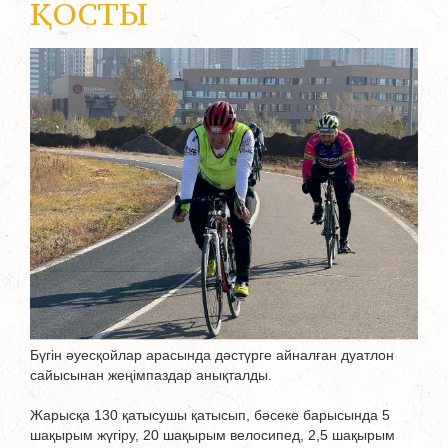
ҚОСТЫ
Бүгін әуесқойлар арасында дәстүрге айналған дуатлон
сайысынан жеңімпаздар анықталды.
Жарысқа 130 қатысушы қатысып, бәсеке барысында 5
шақырым жүгіру, 20 шақырым велосипед, 2,5 шақырым