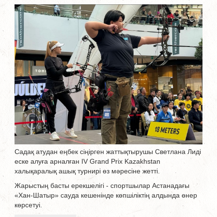
Садақ атудан еңбек сіңірген жаттықтырушы Светлана Лиді
еске алуға арналған IV Grand Prix Kazakhstan
халықаралық ашық турнирі өз мәресіне жетті.
Жарыстың басты ерекшелігі - спортшылар Астанадағы
«Хан-Шатыр» сауда кешенінде көпшіліктің алдында өнер
көрсетуі.