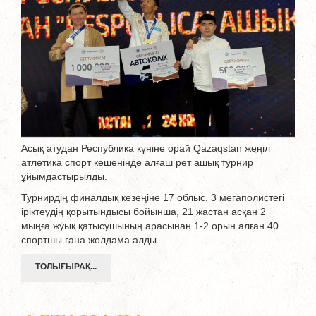
Асық атудан Республика күніне орай Qazaqstan жеңіл
атлетика спорт кешенінде алғаш рет ашық турнир
ұйымдастырылды.
Турнирдің финалдық кезеңіне 17 облыс, 3 мегаполистегі
іріктеудің қорытындысы бойынша, 21 жастан асқан 2
мыңға жуық қатысушының арасынан 1-2 орын алған 40
спортшы ғана жолдама алды.
ТОЛЫҒЫРАҚ...