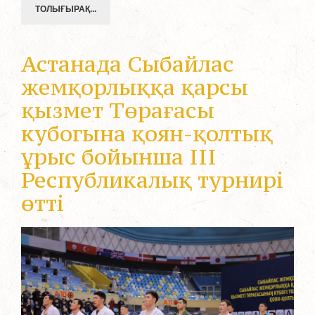
ТОЛЫҒЫРАҚ...
Астанада Сыбайлас
жемқорлыққа қарсы
қызмет Төрағасы
кубогына қоян-қолтық
ұрыс бойынша III
Республикалық турнирі
өтті