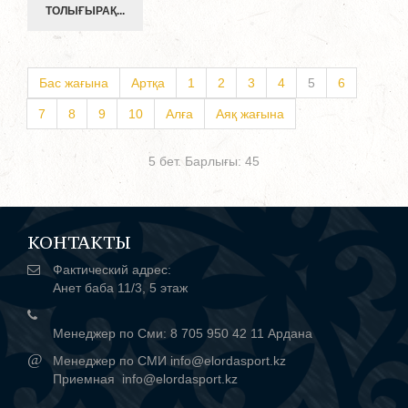
ТОЛЫҒЫРАҚ...
Бас жағына
Артқа
1
2
3
4
5
6
7
8
9
10
Алға
Аяқ жағына
5 бет. Барлығы: 45
КОНТАКТЫ
Фактический адрес:
Анет баба 11/3, 5 этаж
Менеджер по Сми: 8 705 950 42 11 Ардана
@
Менеджер по СМИ info@elordasport.kz
Приемная info@elordasport.kz