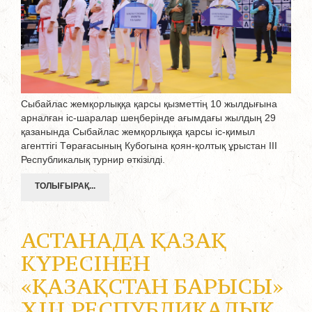
Сыбайлас жемқорлыққа қарсы қызметтің 10 жылдығына
арналған іс-шаралар шеңберінде ағымдағы жылдың 29
қазанында Сыбайлас жемқорлыққа қарсы іс-қимыл
агенттігі Төрағасының Кубогына қоян-қолтық ұрыстан III
Республикалық турнир өткізілді.
ТОЛЫҒЫРАҚ...
АСТАНАДА ҚАЗАҚ
КҮРЕСІНЕН
«ҚАЗАҚСТАН БАРЫСЫ»
XIII РЕСПУБЛИКАЛЫҚ