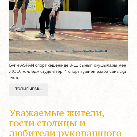
Бүгін ASPAN спорт кешенінде 9-11 сынып оқушылары мен
ЖОО, колледж студенттері 4 спорт түрінен өзара сайысқа
түсті.
ТОЛЫҒЫРАҚ...
Уважаемые жители,
гости столицы и
любители рукопашного