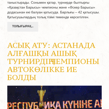
таныстырады. Сонымен қатар, турнирде былтырғы
«Қазақстан Барысы» чемпионы және «Әскер Барысы»
додасынан екі балуан қатысуда. Барлығы – 42 қатысушы.
Қатысушылардың толық тізімі төменде көрсетілген.
ТОЛЫҒЫРАҚ...
АСЫҚ АТУ: АСТАНАДА
АЛҒАШҚЫ АШЫҚ
ТУРНИРДІҢ ЧЕМПИОНЫ
АВТОКӨЛІККЕ ИЕ
БОЛДЫ